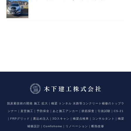
脱炭素技術の開発 施工 拡大｜橋梁 トンネル 水路等コンクリート補修のトップラ
ンナー｜直営施工｜予防保全｜あと施工アンカー｜鉄筋探査｜引抜試験｜CS-21
｜FRPグリッド｜裏込め注入｜3Dスキャン｜橋梁点検車｜コンサルタント｜橋梁
補修設計｜Comfohome｜リノベーション｜断熱改修