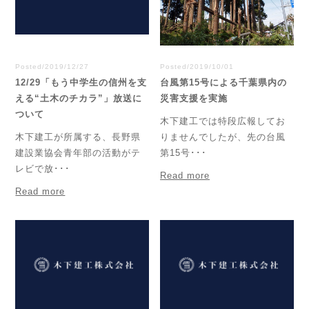
Posted/2019/12/27
Posted/2019/10/01
12/29「もう中学生の信州を支
台風第15号による千葉県内の
える“土木のチカラ”」放送に
災害支援を実施
ついて
木下建工では特段広報してお
木下建工が所属する、長野県
りませんでしたが、先の台風
建設業協会青年部の活動がテ
第15号･･･
レビで放･･･
Read more
Read more