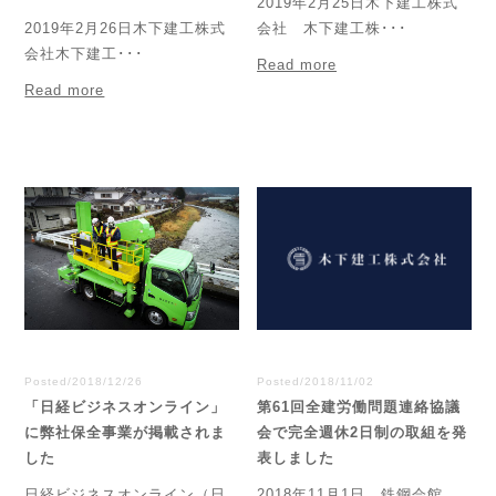
2019年2月25日木下建工株式
2019年2月26日木下建工株式
会社 木下建工株･･･
会社木下建工･･･
Read more
Read more
Posted/2018/12/26
Posted/2018/11/02
「日経ビジネスオンライン」
第61回全建労働問題連絡協議
に弊社保全事業が掲載されま
会で完全週休2日制の取組を発
した
表しました
日経ビジネスオンライン（日
2018年11月1日、鉄鋼会館