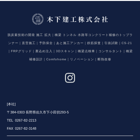
脱炭素技術の開発 施工 拡大｜橋梁 トンネル 水路等コンクリート補修のトップラ
ンナー｜直営施工｜予防保全｜あと施工アンカー｜鉄筋探査｜引抜試験｜CS-21
｜FRPグリッド｜裏込め注入｜3Dスキャン｜橋梁点検車｜コンサルタント｜橋梁
補修設計｜Comfohome｜リノベーション｜断熱改修
[本社]
〒384-0303 長野県佐久市下小田切293-5
TEL 0267-82-2213
FAX 0267-82-3148