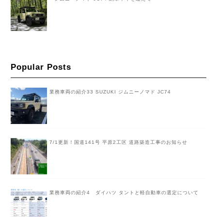
Popular Posts
業務車両の紹介33 SUZUKI ジムニーノマド JC74
7/1更新！国道141号 平原2工区 道路築造工事のお知らせ
業務車両の紹介4 ダイハツ タントと軽自動車の選定について