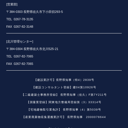
[営業部]
〒384-0303 長野県佐久市下小田切293-5
TEL 0267-78-3135
FAX 0267-82-3148
[北川管理センター]
〒384-0304 長野県佐久市北川525-21
TEL 0267-82-7065
FAX 0267-82-7065
【建設業許可】長野県知事（特4）2839号
【建設コンサルタント登録】建04第10926号
【二級建築士事務所登録】 長野県知事（佐久）F第7Y211号
【測量業登録】関東地方整備局登録第（3）33314号
【宅地建物取引業免許】 長野県知事（4）第5039号
【産業廃棄物収集運搬業許可】 長野県知事 2000078644