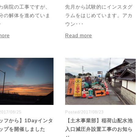
わ病院の工事ですが、
先月から試験的にインスタグ
分の解体を進めていま
ラムをはじめています。アカ
･
ウン･･･
more
Read more
2017/08/25
Posted/2017/08/23
ッフから】1Dayインタ
【土木事業部】稲荷山配水池
ップを開催しました
入口減圧弁設置工事のお知ら