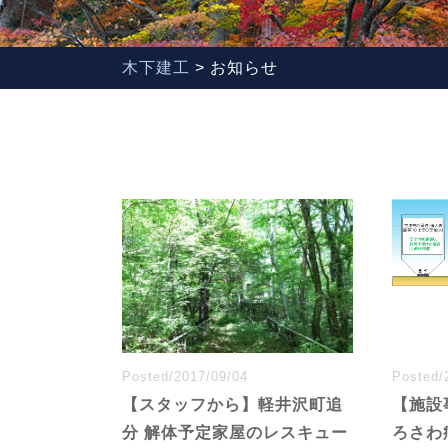
木下建工
>
お知らせ
Posted/2017/09/04
Posted/
【スタッフから】軽井沢町追
【施設
分 解体予定家屋のレスキュー
ろさわ