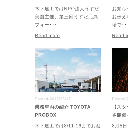
木下建工ではNPO法人うすだ
お知ら
美図主催、第三回うすだ元気
お伝え
フォー･･･
場で･･
Read more
Read 
Posted/2017/08/17
Posted/
業務車両の紹介 TOYOTA
【スタ
PROBOX
さ開催
木下建工では8/11-16までお盆
8月5