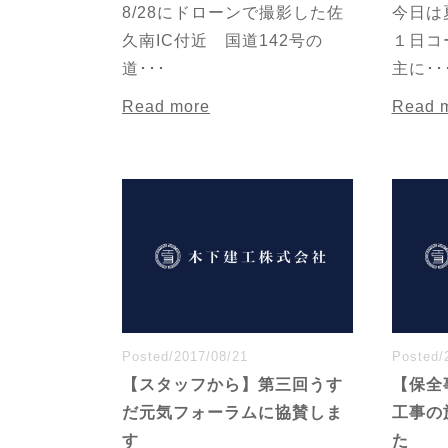
8/28にドローンで撮影した佐
今日は
久南IC付近 国道142号の
１日コ
道･･･
主に･･
Read more
Read 
Posted/2017/08/21
Posted/
【スタッフから】第三回うす
【保全
だ元気フォーラムに協賛しま
工事の
す
た