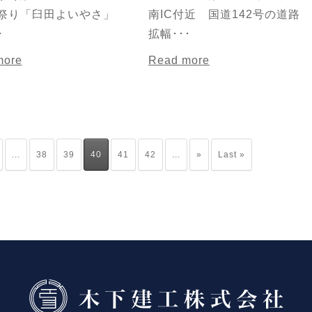
祭り「臼田よいやさ」
南IC付近 国道142号の道路
･
拡幅･･･
more
Read more
...
38
39
40
41
42
...
»
Last »