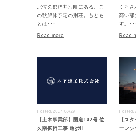
北佐久郡軽井沢町にある、こ
くろさ
の秋解体予定の別荘。もとも
高い部
とは･･･
す。･･
Read more
Read 
Posted/2017/08/29
Posted/
【土木事業部】国道142号 佐
【スタ
久南拡幅工事 進捗II
ーンシ