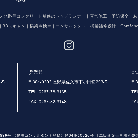
ネル 水路等コンクリート補修のトップランナー｜直営施工｜予防保全｜あ
入｜3Dスキャン｜橋梁点検車｜コンサルタント｜橋梁補修設計｜Comfoh
[営業部]
[
-5
〒384-0303 長野県佐久市下小田切293-5
〒3
TEL 0267-78-3135
TE
FAX 0267-82-3148
FA
39号 【建設コンサルタント登録】建04第10926号 【二級建築士事務所登録