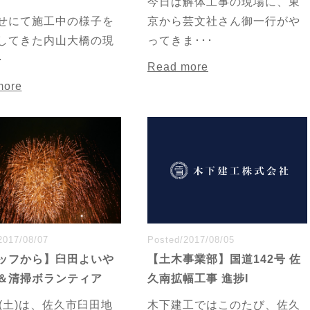
今日は解体工事の現場に、東
せにて施工中の様子を
京から芸文社さん御一行がや
してきた内山大橋の現
ってきま･･･
･
Read more
more
2017/08/07
Posted/2017/08/05
ッフから】臼田よいや
【土木事業部】国道142号 佐
＆清掃ボランティア
久南拡幅工事 進捗I
日(土)は、佐久市臼田地
木下建工ではこのたび、佐久