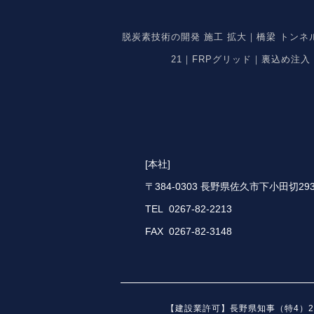
脱炭素技術の開発 施工 拡大｜橋梁 トン
21｜FRPグリッド｜裏込め注
[本社]
〒384-0303 長野県佐久市下小田切293
TEL 0267-82-2213
FAX 0267-82-3148
【建設業許可】長野県知事（特4）28