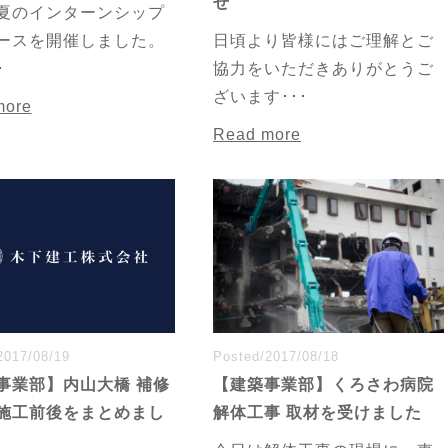
せ
夏のインターンシップ
ースを開催しました。
日頃より皆様にはご理解とご
･
協力をいただきありがとうご
ざいます･･･
more
Read more
2017/08/19
Posted/2017/08/18
事業部】内山大橋 補修
【建築事業部】くろさわ病院
施工前後をまとめまし
解体工事 取材を受けました