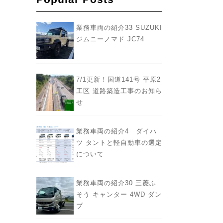
業務車両の紹介33 SUZUKI
ジムニーノマド JC74
7/1更新！国道141号 平原2
工区 道路築造工事のお知ら
せ
業務車両の紹介4 ダイハ
ツ タントと軽自動車の選定
について
業務車両の紹介30 三菱ふ
そう キャンター 4WD ダン
プ