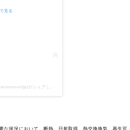
mで見る
脱炭素技術の開発・普及・拡大 | 木下建工(@reconstructjp)がシェアした投稿
要な状況において、断熱、日射取得、熱交換換気、再生可