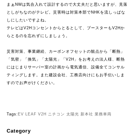
まぁNWは気合入れて設計するので大丈夫だと思いますが、見落
としがちなのがテレビ。災害時は対策本部でNHKを流しっぱな
しにしたいですよね。
テレビはV2Hコンセントからとるとして、ブースターもV2Hか
らとるのを忘れずにしましょう。
災害対策、事業継続、カーボンオフセットの観点から「断熱」
「気密」「換気」「太陽光」「V2H」をお考えの法人様、断熱
にはじまりサーバー室の計画から電気通信、設備全てコンサル
ティングします。また建設会社、工務店向けにもお手伝いしま
すのでお声がけください。
Tags:
EV
LEAF
V2H
ニチコン
太陽光
新本社
業務車両
Category