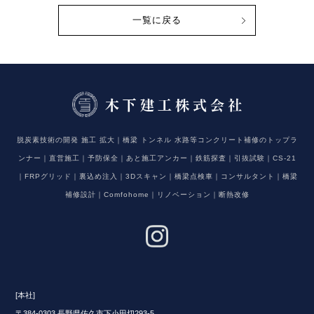
一覧に戻る
脱炭素技術の開発 施工 拡大｜橋梁 トンネル 水路等コンクリート補修のトップラ
ンナー｜直営施工｜予防保全｜あと施工アンカー｜鉄筋探査｜引抜試験｜CS-21
｜FRPグリッド｜裏込め注入｜3Dスキャン｜橋梁点検車｜コンサルタント｜橋梁
補修設計｜Comfohome｜リノベーション｜断熱改修
[本社]
〒384-0303 長野県佐久市下小田切293-5