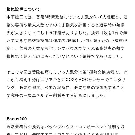
換気設備について
木下建工では、普段8時間勤務している人数が5～6人程度と、建
物の容積や最大人数でそのまま換気を計画すると通常時の熱損
失が大きくなってしまう課題がありました。換気回数を1台で満
たす大きな熱交換換気は強弱の2段階しか切り替えがない機種が
多く、普段の人数ならパッシブハウスで使われる高効率の熱交
換換気で賄えるのにもったいないという気持ちがありました。
そこで今回は普段在席している人数分は第1種熱交換換気で、そ
こから増える分はエリアごとにCO2やVOCセンサーでモニタリ
ング、必要な都度、必要な場所に、必要な量の換気をすること
で究極の一次エネルギー削減をする計画にしました。
Focus200
通常業務分の換気はパッシブハウス・コンポーネント証明を取
得しており、先端的エコハウスでよく使用される
PAUL社製