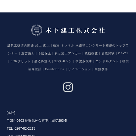
脱炭素技術の開発 施工 拡大｜橋梁 トンネル 水路等コンクリート補修のトップラ
ンナー｜直営施工｜予防保全｜あと施工アンカー｜鉄筋探査｜引抜試験｜CS-21
｜FRPグリッド｜裏込め注入｜3Dスキャン｜橋梁点検車｜コンサルタント｜橋梁
補修設計｜Comfohome｜リノベーション｜断熱改修
[本社]
〒384-0303 長野県佐久市下小田切293-5
TEL 0267-82-2213