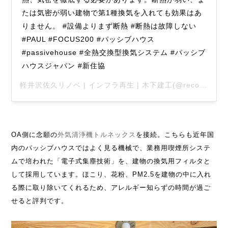
たは気密が弱い建物で第1種換気を入れても効果はあ
りません。 #設備よりまず断熱 #断熱は故障しない
#PAUL #FOCUS200 #パッシブハウス
#passivehouse #全熱交換型換気システム #パッシブ
ハウスジャパン #新住協
軽井沢佐久リノベ | インフラ再生 | 木下建工
(@reconstructjp)がシェアした投稿 –
OA側に念願の
外気清浄機トルネックス
を接続。こちらも近年国
内のパッシブハウスではよく見る機械で、業務用喫煙所システ
ムで培われた「電子式集塵技術」を、建物の換気用フィルタと
して採用しています。ほこり、花粉、PM2.5を建物の中に入れ
る際に取り除いてくれるため、アレルギー知らずの時間が過ご
せると評判です。