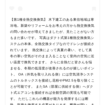
【第1種全熱交換換気】 木下建工のある東信地域は寒
冷地。新築やリフォームをお考えの方から熱交換換気
の問い合わせが増えてきましたが、見たことがない方
もまだ多いです。 写真はダクト式第1種熱交換換気シ
ステムの本体。全熱交換タイプなのでドレンが接続さ
れています。 熱交換によって真夏の暑い、そして真
冬の寒い空気がそのまま入ることなく室内の空気に近
い温度で換気できます。 さらに全熱だと皆さんを悩
ませる、冬期の低湿度が改善されるのが嬉しいポイン
ト。 OA（外気を取り入れる側）には空気清浄システ
ムのトルネックスを接続し花粉やPM2.5を取り除くこ
とが可能です。 またSA（部屋に供給する側）へダク
ト式エアコンを接続すれば全館空調の実現も可能で
す。 ただしこれらの機器が能力を発揮するには断
熱、気密を徹底する必要があります。断熱が弱い、ま