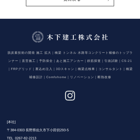
脱炭素技術の開発 施工 拡大｜橋梁 トンネル 水路等コンクリート補修のトップラ
ンナー｜直営施工｜予防保全｜あと施工アンカー｜鉄筋探査｜引抜試験｜CS-21
｜FRPグリッド｜裏込め注入｜3Dスキャン｜橋梁点検車｜コンサルタント｜橋梁
補修設計｜Comfohome｜リノベーション｜断熱改修
[本社]
〒384-0303 長野県佐久市下小田切293-5
TEL 0267-82-2213