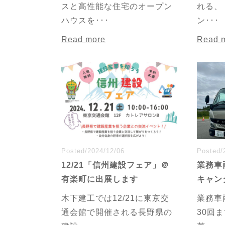
スと高性能な住宅のオープン
れる、
ハウスを･･･
ン･･･
Read more
Read 
Posted/2024/12/06
Posted/
12/21「信州建設フェア」＠
業務車
有楽町に出展します
キャン
木下建工では12/21に東京交
業務車
通会館で開催される長野県の
30回