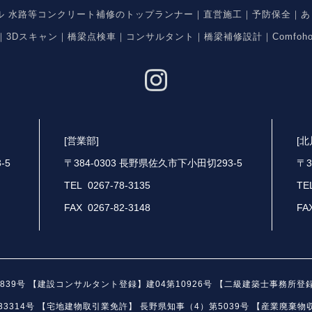
ネル 水路等コンクリート補修のトップランナー｜直営施工｜予防保全｜あ
入｜3Dスキャン｜橋梁点検車｜コンサルタント｜橋梁補修設計｜Comfoh
[営業部]
[
-5
〒384-0303 長野県佐久市下小田切293-5
〒3
TEL 0267-78-3135
TE
FAX 0267-82-3148
FA
39号 【建設コンサルタント登録】建04第10926号 【二級建築士事務所登録
314号 【宅地建物取引業免許】 長野県知事（4）第5039号 【産業廃棄物収集