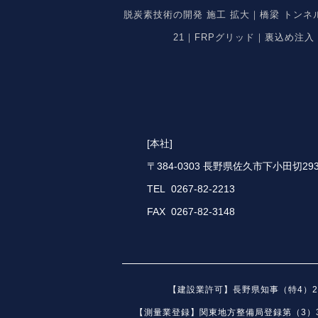
脱炭素技術の開発 施工 拡大｜橋梁 トン
21｜FRPグリッド｜裏込め注
[本社]
〒384-0303 長野県佐久市下小田切293
TEL 0267-82-2213
FAX 0267-82-3148
【建設業許可】長野県知事（特4）28
【測量業登録】関東地方整備局登録第（3）33