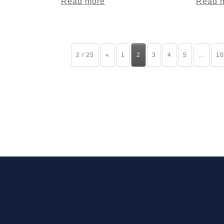
Read more
Read 
2 / 25
«
1
2
3
4
5
...
10