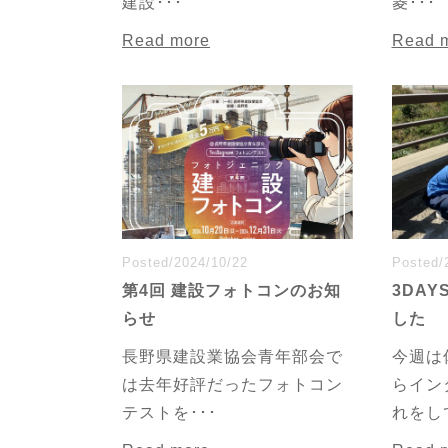
建設･･･
菱･･･
Read more
Read 
Posted/2024/10/22
Posted/
第4回 建設フォトコンのお知
3DA
らせ
した
長野県建設業協会青年部会で
今週は
は去年好評だったフォトコン
らイン
テストを･･･
れをして