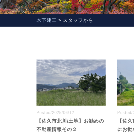
木下建工
>
スタッフから
Posted/2025/06/12
Posted/
【佐久市北川/土地】お勧めの
【佐久
不動産情報その２
にお勧