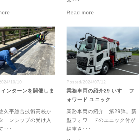
本･･･
more
Read more
2024/10/10
Posted/2024/07/12
YSインターンを開催しま
業務車両の紹介29 いすゞ フ
ォワード ユニック
佐久平総合技術高校か
業務車両の紹介 第29弾。新
ターンシップの受け入
型フォワードのユニック付が
･･･
納車さ･･･