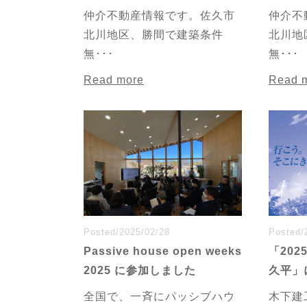
仲介不動産情報です。佐久市
仲介不
北川地区、勝間で建築条件
北川地
無･･･
無･･･
Read more
Read 
Posted/2025/02/28
Posted/
Passive house open weeks
「202
2025 に参加しました
久平」
全国で、一斉にパッシブハウ
木下建工