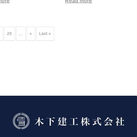
more
Read more
20
...
»
Last »