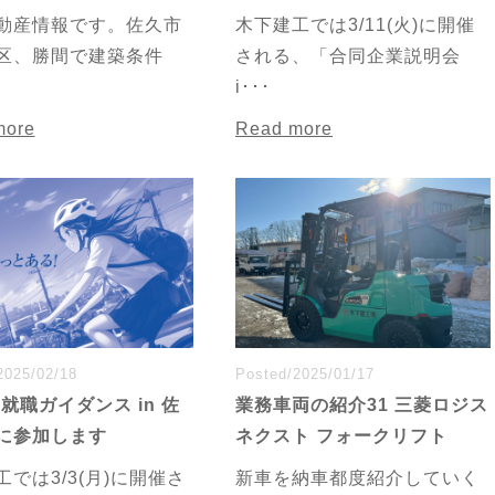
動産情報です。佐久市
木下建工では3/11(火)に開催
区、勝間で建築条件
される、「合同企業説明会
i･･･
more
Read more
2025/02/18
Posted/2025/01/17
5就職ガイダンス in 佐
業務車両の紹介31 三菱ロジス
に参加します
ネクスト フォークリフト
では3/3(月)に開催さ
新車を納車都度紹介していく