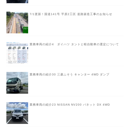
7/1更新！国道141号 平原2工区 道路築造工事のお知らせ
業務車両の紹介4 ダイハツ タントと軽自動車の選定について
業務車両の紹介30 三菱ふそう キャンター 4WD ダンプ
業務車両の紹介23 NISSAN NV200 バネット DX 4WD