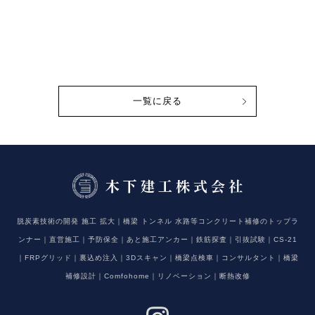
一覧に戻る
脱炭素技術の開発 施工 拡大｜橋梁 トンネル 水路等コンクリート補修のトップラ
ンナー｜直営施工｜予防保全｜あと施工アンカー｜鉄筋探査｜引抜試験｜CS-21
｜FRPグリッド｜裏込め注入｜3Dスキャン｜橋梁点検車｜コンサルタント｜橋梁
補修設計｜Comfohome｜リノベーション｜断熱改修