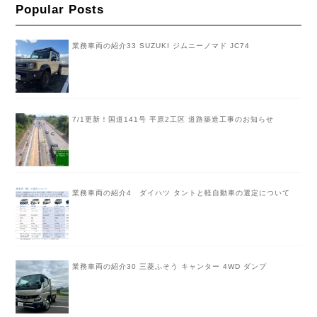
Popular Posts
業務車両の紹介33 SUZUKI ジムニーノマド JC74
7/1更新！国道141号 平原2工区 道路築造工事のお知らせ
業務車両の紹介4 ダイハツ タントと軽自動車の選定について
業務車両の紹介30 三菱ふそう キャンター 4WD ダンプ