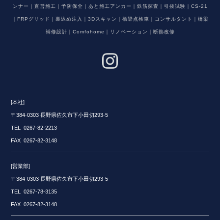
ンナー｜直営施工｜予防保全｜あと施工アンカー｜鉄筋探査｜引抜試験｜CS-21
｜FRPグリッド｜裏込め注入｜3Dスキャン｜橋梁点検車｜コンサルタント｜橋梁
補修設計｜Comfohome｜リノベーション｜断熱改修
[本社]
〒384-0303 長野県佐久市下小田切293-5
TEL 0267-82-2213
FAX 0267-82-3148
[営業部]
〒384-0303 長野県佐久市下小田切293-5
TEL 0267-78-3135
FAX 0267-82-3148