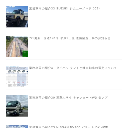
業務車両の紹介33 SUZUKI ジムニーノマド JC74
7/1更新！国道141号 平原2工区 道路築造工事のお知らせ
業務車両の紹介4 ダイハツ タントと軽自動車の選定について
業務車両の紹介30 三菱ふそう キャンター 4WD ダンプ
業務車両の紹介23 NISSAN NV200 バネット DX 4WD