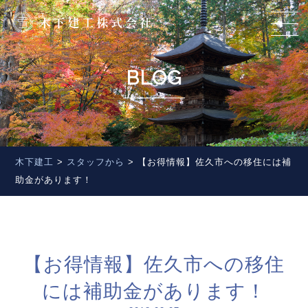
BLOG
木下建工
>
スタッフから
>
【お得情報】佐久市への移住には補
助金があります！
【お得情報】佐久市への移住
には補助金があります！