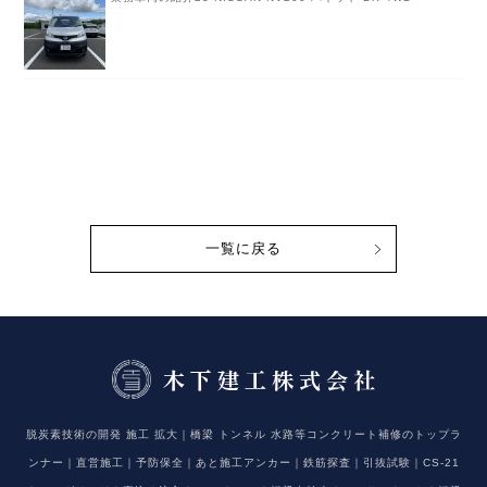
一覧に戻る
脱炭素技術の開発 施工 拡大｜橋梁 トンネル 水路等コンクリート補修のトップラ
ンナー｜直営施工｜予防保全｜あと施工アンカー｜鉄筋探査｜引抜試験｜CS-21