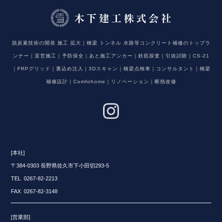
脱炭素技術の開発 施工 拡大｜橋梁 トンネル 水路等コンクリート補修のトップラ
ンナー｜直営施工｜予防保全｜あと施工アンカー｜鉄筋探査｜引抜試験｜CS-21
｜FRPグリッド｜裏込め注入｜3Dスキャン｜橋梁点検車｜コンサルタント｜橋梁
補修設計｜Comfohome｜リノベーション｜断熱改修
[本社]
〒384-0303 長野県佐久市下小田切293-5
TEL 0267-82-2213
FAX 0267-82-3148
[営業部]