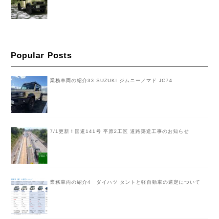
Popular Posts
業務車両の紹介33 SUZUKI ジムニーノマド JC74
7/1更新！国道141号 平原2工区 道路築造工事のお知らせ
業務車両の紹介4 ダイハツ タントと軽自動車の選定について