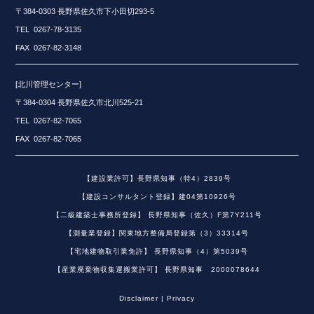
〒384-0303 長野県佐久市下小田切293-5
TEL 0267-78-3135
FAX 0267-82-3148
[北川管理センター]
〒384-0304 長野県佐久市北川525-21
TEL 0267-82-7065
FAX 0267-82-7065
【建設業許可】長野県知事（特4）2839号
【建設コンサルタント登録】建04第10926号
【二級建築士事務所登録】 長野県知事（佐久）F第7Y211号
【測量業登録】関東地方整備局登録第（3）33314号
【宅地建物取引業免許】 長野県知事（4）第5039号
【産業廃棄物収集運搬業許可】 長野県知事 2000078644
Disclaimer | Privacy