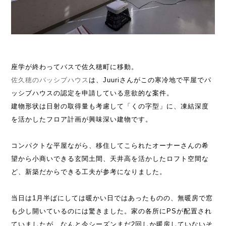
座学が終わってバスで佐久穂町に移動。
佐久穂のパッシブハウス
は、Juuriさんがこの寒冷地で平屋でパ
ッシブハウスの認定を申請している意欲的な案件。
建物形状は日射の取得量も考慮して「くの字型」に、凍結深度
を活かしたフロア計画が興味深い建物です。
コンパクトな平屋ながら、移住してこられたオーナーさんの希
望から小商いできる玄関土間、天井高を活かしたロフト空間な
ど、新築だからできる工夫が参考になりました。
当日は1月半ばにしては暖かい日ではあったものの、無暖房で窓
も少し開いているのには驚きました。家の各所にPSが配置され
ていましたが、なんと今シーズンまだ2回しか暖房していないそ