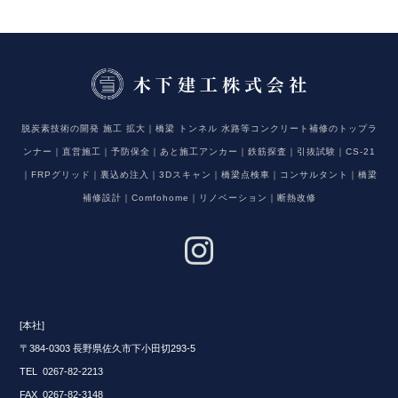
脱炭素技術の開発 施工 拡大｜橋梁 トンネル 水路等コンクリート補修のトップラ
ンナー｜直営施工｜予防保全｜あと施工アンカー｜鉄筋探査｜引抜試験｜CS-21
｜FRPグリッド｜裏込め注入｜3Dスキャン｜橋梁点検車｜コンサルタント｜橋梁
補修設計｜Comfohome｜リノベーション｜断熱改修
[本社]
〒384-0303 長野県佐久市下小田切293-5
TEL 0267-82-2213
FAX 0267-82-3148