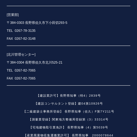
[営業部]
〒384-0303 長野県佐久市下小田切293-5
TEL 0267-78-3135
FAX 0267-82-3148
[北川管理センター]
〒384-0304 長野県佐久市北川525-21
TEL 0267-82-7065
FAX 0267-82-7065
【建設業許可】長野県知事（特4）2839号
【建設コンサルタント登録】建04第10926号
【二級建築士事務所登録】 長野県知事（佐久）F第7Y211号
【測量業登録】関東地方整備局登録第（3）33314号
【宅地建物取引業免許】 長野県知事（4）第5039号
【産業廃棄物収集運搬業許可】 長野県知事 2000078644