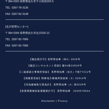
〒384-0303 長野県佐久市下小田切293-5
TEL 0267-78-3135
FAX 0267-82-3148
[北川管理センター]
〒384-0304 長野県佐久市北川525-21
TEL 0267-82-7065
FAX 0267-82-7065
【建設業許可】長野県知事（特4）2839号
【建設コンサルタント登録】建04第10926号
【二級建築士事務所登録】 長野県知事（佐久）F第7Y211号
【測量業登録】関東地方整備局登録第（3）33314号
【宅地建物取引業免許】 長野県知事（4）第5039号
【産業廃棄物収集運搬業許可】 長野県知事 2000078644
Disclaimer | Privacy