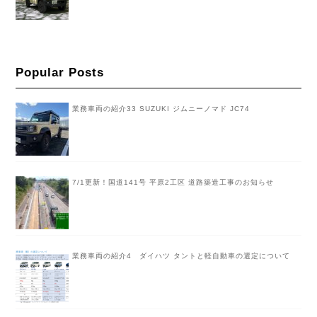
Popular Posts
業務車両の紹介33 SUZUKI ジムニーノマド JC74
7/1更新！国道141号 平原2工区 道路築造工事のお知らせ
業務車両の紹介4 ダイハツ タントと軽自動車の選定について