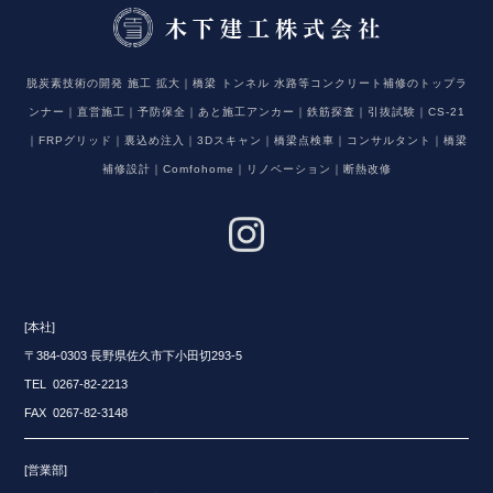
脱炭素技術の開発 施工 拡大｜橋梁 トンネル 水路等コンクリート補修のトップラ
ンナー｜直営施工｜予防保全｜あと施工アンカー｜鉄筋探査｜引抜試験｜CS-21
｜FRPグリッド｜裏込め注入｜3Dスキャン｜橋梁点検車｜コンサルタント｜橋梁
補修設計｜Comfohome｜リノベーション｜断熱改修
[本社]
〒384-0303 長野県佐久市下小田切293-5
TEL 0267-82-2213
FAX 0267-82-3148
[営業部]