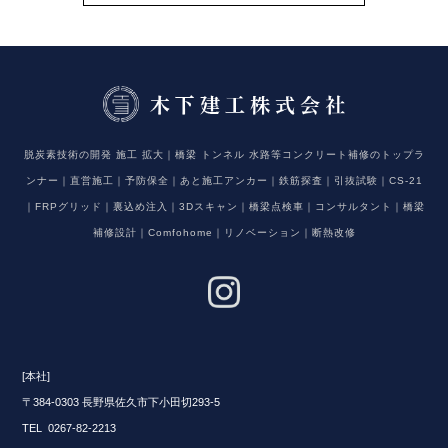
脱炭素技術の開発 施工 拡大｜橋梁 トンネル 水路等コンクリート補修のトップラ
ンナー｜直営施工｜予防保全｜あと施工アンカー｜鉄筋探査｜引抜試験｜CS-21
｜FRPグリッド｜裏込め注入｜3Dスキャン｜橋梁点検車｜コンサルタント｜橋梁
補修設計｜Comfohome｜リノベーション｜断熱改修
[本社]
〒384-0303 長野県佐久市下小田切293-5
TEL 0267-82-2213