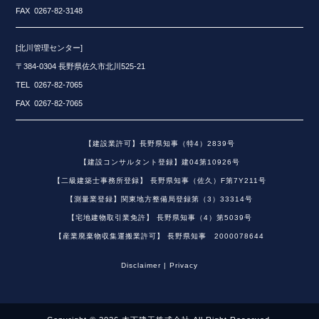
FAX 0267-82-3148
[北川管理センター]
〒384-0304 長野県佐久市北川525-21
TEL 0267-82-7065
FAX 0267-82-7065
【建設業許可】長野県知事（特4）2839号
【建設コンサルタント登録】建04第10926号
【二級建築士事務所登録】 長野県知事（佐久）F第7Y211号
【測量業登録】関東地方整備局登録第（3）33314号
【宅地建物取引業免許】 長野県知事（4）第5039号
【産業廃棄物収集運搬業許可】 長野県知事 2000078644
Disclaimer | Privacy