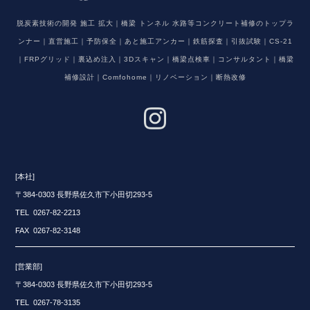
脱炭素技術の開発 施工 拡大｜橋梁 トンネル 水路等コンクリート補修のトップラ
ンナー｜直営施工｜予防保全｜あと施工アンカー｜鉄筋探査｜引抜試験｜CS-21
｜FRPグリッド｜裏込め注入｜3Dスキャン｜橋梁点検車｜コンサルタント｜橋梁
補修設計｜Comfohome｜リノベーション｜断熱改修
[本社]
〒384-0303 長野県佐久市下小田切293-5
TEL 0267-82-2213
FAX 0267-82-3148
[営業部]
〒384-0303 長野県佐久市下小田切293-5
TEL 0267-78-3135