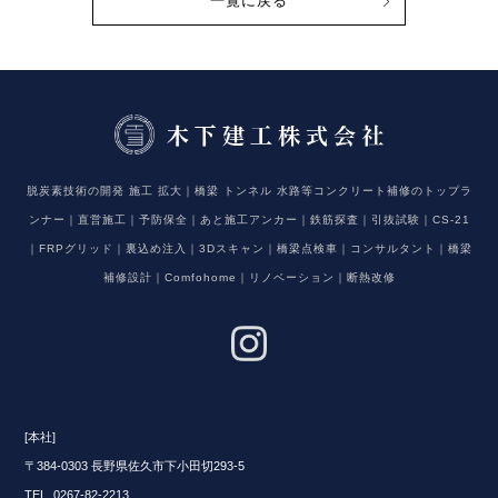
一覧に戻る
脱炭素技術の開発 施工 拡大｜橋梁 トンネル 水路等コンクリート補修のトップラ
ンナー｜直営施工｜予防保全｜あと施工アンカー｜鉄筋探査｜引抜試験｜CS-21
｜FRPグリッド｜裏込め注入｜3Dスキャン｜橋梁点検車｜コンサルタント｜橋梁
補修設計｜Comfohome｜リノベーション｜断熱改修
[本社]
〒384-0303 長野県佐久市下小田切293-5
TEL 0267-82-2213