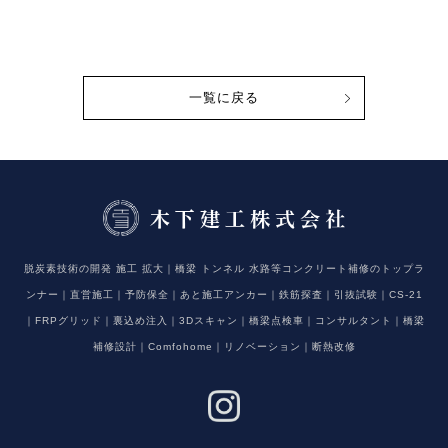
一覧に戻る
脱炭素技術の開発 施工 拡大｜橋梁 トンネル 水路等コンクリート補修のトップラ
ンナー｜直営施工｜予防保全｜あと施工アンカー｜鉄筋探査｜引抜試験｜CS-21
｜FRPグリッド｜裏込め注入｜3Dスキャン｜橋梁点検車｜コンサルタント｜橋梁
補修設計｜Comfohome｜リノベーション｜断熱改修