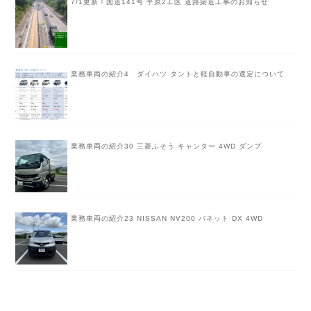
7/1更新！国道141号 平原2工区 道路築造工事のお知らせ
業務車両の紹介4 ダイハツ タントと軽自動車の選定について
業務車両の紹介30 三菱ふそう キャンター 4WD ダンプ
業務車両の紹介23 NISSAN NV200 バネット DX 4WD