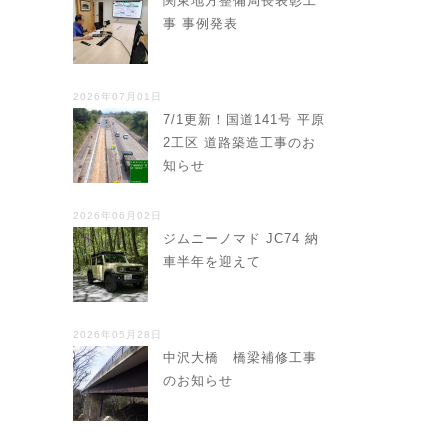
関東地方整備局長表彰工
事 事例発表
2026年07月01日
7/1更新！国道141号 平原
2工区 道路築造工事のお
知らせ
2026年06月02日
ジムニーノマド JC74 納
車半年を迎えて
2026年05月28日
中沢大橋 橋梁補修工事
のお知らせ