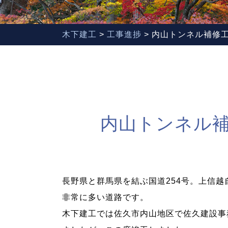
木下建工
>
工事進捗
>
内山トンネル補修
内山トンネル
長野県と群馬県を結ぶ国道254号。上信
非常に多い道路です。
木下建工では佐久市内山地区で佐久建設事