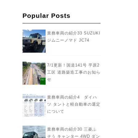
Popular Posts
業務車両の紹介33 SUZUKI
ジムニーノマド JC74
7/1更新！国道141号 平原2
工区 道路築造工事のお知ら
せ
業務車両の紹介4 ダイハ
ツ タントと軽自動車の選定
について
業務車両の紹介30 三菱ふ
そう キャンター 4WD ダン