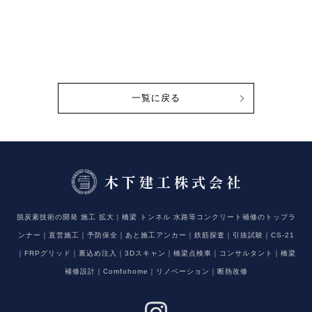
一覧に戻る
脱炭素技術の開発 施工 拡大｜橋梁 トンネル 水路等コンクリート補修のトップラ
ンナー｜直営施工｜予防保全｜あと施工アンカー｜鉄筋探査｜引抜試験｜CS-21
｜FRPグリッド｜裏込め注入｜3Dスキャン｜橋梁点検車｜コンサルタント｜橋梁
補修設計｜Comfohome｜リノベーション｜断熱改修