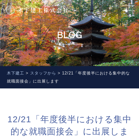
BLOG
木下建工
>
スタッフから
>
12/21「年度後半における集中的な
就職面接会」に出展します
12/21「年度後半における集中
的な就職面接会」に出展しま