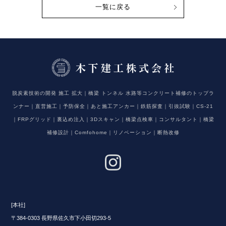
一覧に戻る
脱炭素技術の開発 施工 拡大｜橋梁 トンネル 水路等コンクリート補修のトップラ
ンナー｜直営施工｜予防保全｜あと施工アンカー｜鉄筋探査｜引抜試験｜CS-21
｜FRPグリッド｜裏込め注入｜3Dスキャン｜橋梁点検車｜コンサルタント｜橋梁
補修設計｜Comfohome｜リノベーション｜断熱改修
[本社]
〒384-0303 長野県佐久市下小田切293-5