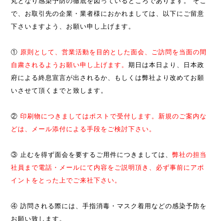
丸となり感染予防の徹底を図っているところであります。 そこ
で、お取引先の企業・業者様におかれましては、以下にご留意
下さいますよう、お願い申し上げます。
①
原則として、営業活動を目的とした面会、ご訪問を当面の間
自粛されるようお願い申し上げます。
期日は本日より、日本政
府による終息宣言が出されるか、もしくは弊社より改めてお願
いさせて頂くまでと致します。
②
印刷物につきましてはポストで受付します。新規のご案内な
どは、メール添付による手段をご検討下さい。
③ 止むを得ず面会を要するご用件につきましては、
弊社の担当
社員まで電話・メールにて内容をご説明頂き、必ず事前にアポ
イントをとった上でご来社下さい。
④ 訪問される際には、手指消毒・マスク着用などの感染予防を
お願い致します。