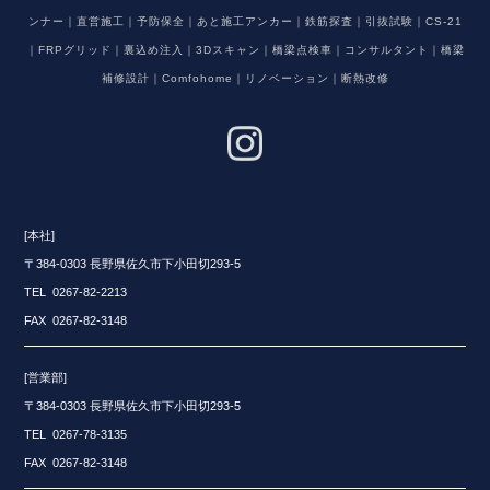
ンナー｜直営施工｜予防保全｜あと施工アンカー｜鉄筋探査｜引抜試験｜CS-21
｜FRPグリッド｜裏込め注入｜3Dスキャン｜橋梁点検車｜コンサルタント｜橋梁
補修設計｜Comfohome｜リノベーション｜断熱改修
[本社]
〒384-0303 長野県佐久市下小田切293-5
TEL 0267-82-2213
FAX 0267-82-3148
[営業部]
〒384-0303 長野県佐久市下小田切293-5
TEL 0267-78-3135
FAX 0267-82-3148