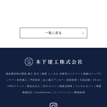
一覧に戻る
脱炭素技術の開発 施工 拡大｜橋梁 トンネル 水路等コンクリート補修のトップラ
ンナー｜直営施工｜予防保全｜あと施工アンカー｜鉄筋探査｜引抜試験｜CS-21
｜FRPグリッド｜裏込め注入｜3Dスキャン｜橋梁点検車｜コンサルタント｜橋梁
補修設計｜Comfohome｜リノベーション｜断熱改修