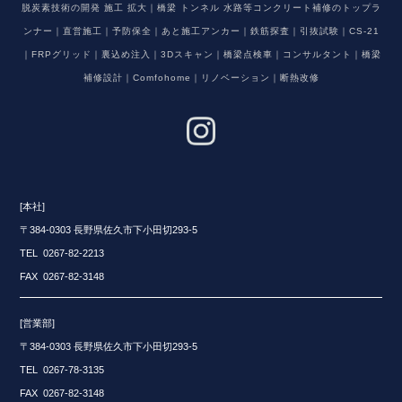
脱炭素技術の開発 施工 拡大｜橋梁 トンネル 水路等コンクリート補修のトップラ
ンナー｜直営施工｜予防保全｜あと施工アンカー｜鉄筋探査｜引抜試験｜CS-21
｜FRPグリッド｜裏込め注入｜3Dスキャン｜橋梁点検車｜コンサルタント｜橋梁
補修設計｜Comfohome｜リノベーション｜断熱改修
[本社]
〒384-0303 長野県佐久市下小田切293-5
TEL 0267-82-2213
FAX 0267-82-3148
[営業部]
〒384-0303 長野県佐久市下小田切293-5
TEL 0267-78-3135
FAX 0267-82-3148