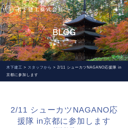
BLOG
木下建工
>
スタッフから
>
2/11 シューカツNAGANO応援隊 in
京都に参加します
2/11 シューカツNAGANO応
援隊 in京都に参加します