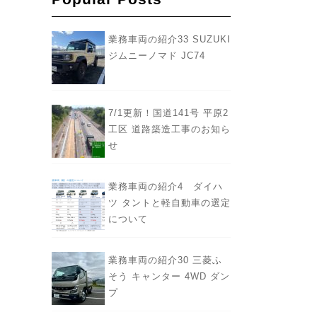
業務車両の紹介33 SUZUKI
ジムニーノマド JC74
7/1更新！国道141号 平原2
工区 道路築造工事のお知ら
せ
業務車両の紹介4 ダイハ
ツ タントと軽自動車の選定
について
業務車両の紹介30 三菱ふ
そう キャンター 4WD ダン
プ