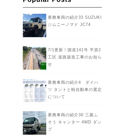
業務車両の紹介33 SUZUKI
ジムニーノマド JC74
7/1更新！国道141号 平原2
工区 道路築造工事のお知ら
せ
業務車両の紹介4 ダイハ
ツ タントと軽自動車の選定
について
業務車両の紹介30 三菱ふ
そう キャンター 4WD ダン
プ