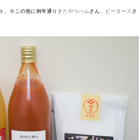
ト。※この他に例年通り
きたやつハム
さん、
ピータース
さ