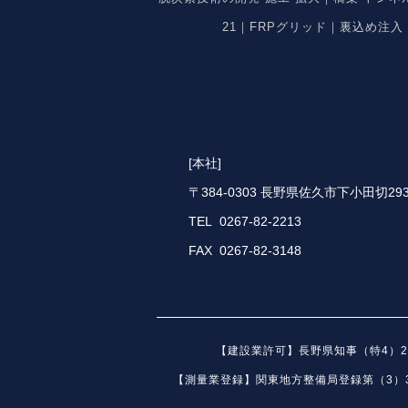
21｜FRPグリッド｜裏込め注
[本社]
〒384-0303 長野県佐久市下小田切293
TEL 0267-82-2213
FAX 0267-82-3148
【建設業許可】長野県知事（特4）28
【測量業登録】関東地方整備局登録第（3）33