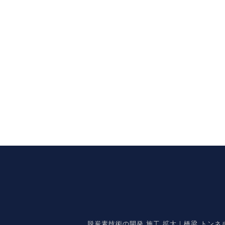
脱炭素技術の開発 施工 拡大｜橋梁 トン