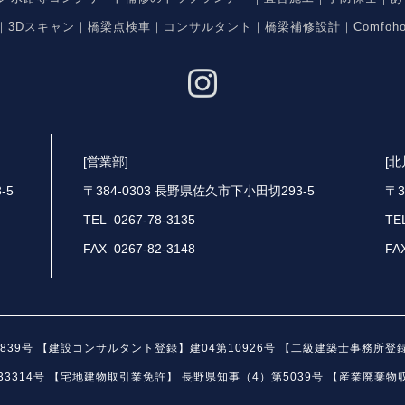
入｜3Dスキャン｜橋梁点検車｜コンサルタント｜橋梁補修設計｜Comfoh
[営業部]
[
-5
〒384-0303 長野県佐久市下小田切293-5
〒3
TEL 0267-78-3135
TE
FAX 0267-82-3148
FA
39号 【建設コンサルタント登録】建04第10926号 【二級建築士事務所登録
314号 【宅地建物取引業免許】 長野県知事（4）第5039号 【産業廃棄物収集