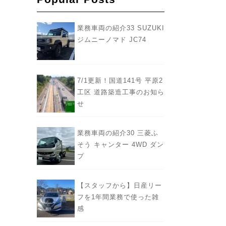
業務車両の紹介33 SUZUKI
ジムニーノマド JC74
7/1更新！国道141号 平原2
工区 道路築造工事のお知ら
せ
業務車両の紹介30 三菱ふ
そう キャンター 4WD ダン
プ
【スタッフから】日産リー
フを1年間業務で使った雑
感