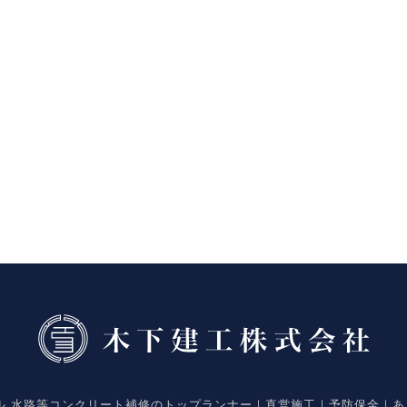
ネル 水路等コンクリート補修のトップランナー｜直営施工｜予防保全｜あ